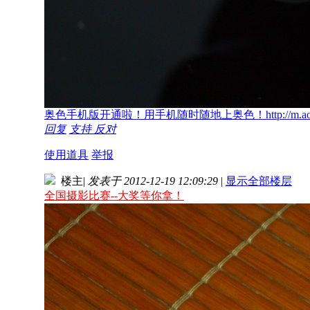
奥色手机版开通啦！用手机随时随地上奥色！http://m.aoos
回复
支持
反对
使用道具
举报
楼主
|
发表于 2012-12-19 12:09:29
|
显示全部楼层
全国摄影比赛--大奖等你拿！