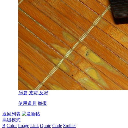
回复
支持
反对
使用道具
举报
返回列表
高级模式
B
Color
Image
Link
Quote
Code
Smilies