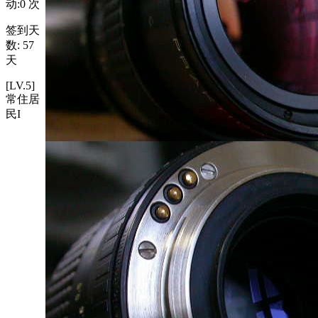
动:
0
次
签到天
数: 57
天
[LV.5]
常住居
民I