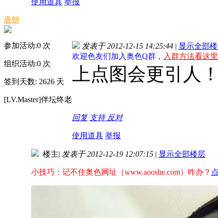
使用道具
举报
唐朝
参加活动:
0
次
发表于 2012-12-15 14:25:44
|
显示全部楼
欢迎色友们加入奥色Q群，
入群方法看这里
组织活动:
0
次
上点图会更引人！{:so
签到天数: 2626 天
[LV.Master]伴坛终老
回复
支持
反对
使用道具
举报
楼主
|
发表于 2012-12-19 12:07:15
|
显示全部楼层
小技巧：记不住奥色网址（www.aooshe.com）咋办？