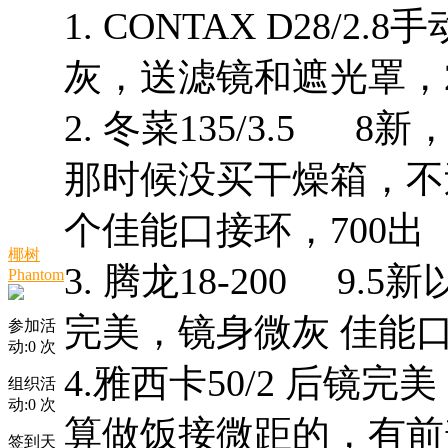
1. CONTAX D28/
灰，送滤镜和遮光罩，
2. 冬菜135/3.5
那时候没买干燥箱，不
个佳能口接环，700出
椰树
3. 腾龙18-200 
Phantom
完美，镜身微灰 佳能口 
参加活
动:
0
次
4.雅西卡50/2 后
组织活
动:
0
次
算做饭接微距的，有前
签到天