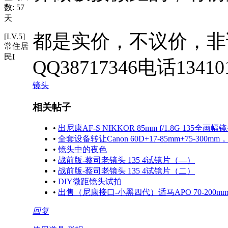
数: 57
天
都是实价，不议价，非
[LV.5]
常住居
民I
QQ38717346电话13410
镜头
相关帖子
•
出尼康AF-S NIKKOR 85mm f/1.8G 135全画幅
•
全套设备转让Canon 60D+17-85mm+75-30
•
镜头中的夜色
•
战前版-蔡司老镜头 135 4试镜片（—）
•
战前版-蔡司老镜头 135 4试镜片（二）
•
DIY微距镜头试拍
•
出售（尼康接口-小黑四代）适马APO 70-200mm F2.
回复