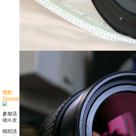
椰树
Phantom
参加活
动:
0
次
组织活