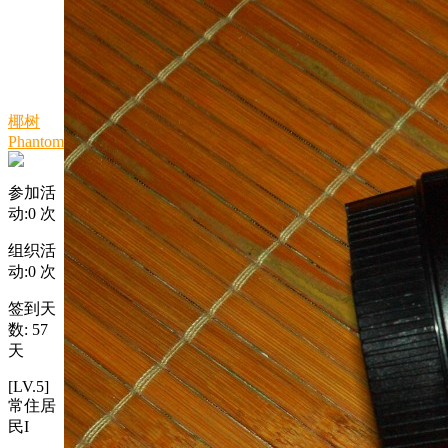
椰树
Phantom
参加活
动:
0
次
组织活
动:
0
次
签到天
数: 57
天
[LV.5]
常住居
民I