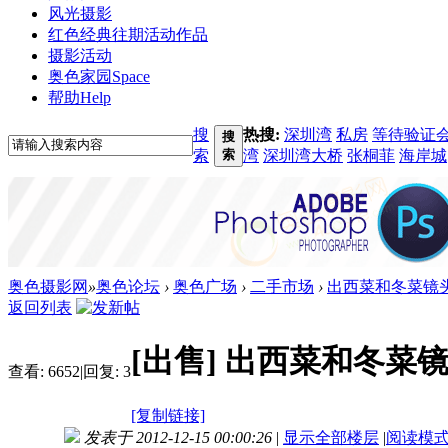
风光摄影
红色经典
往期活动作品
摄影活动
奥色家园
Space
帮助
Help
搜
热搜:
深圳湾
私房
等待验证
搜
索
索
湾
深圳湾大桥
张桐菲
海岸城
奥色摄影网
»
奥色论坛
›
奥色广场
›
二手市场
›
出西菜和冬菜镜
返回列表
[出售]
出西菜和冬菜
查看:
6652
|
回复:
3
[复制链接]
发表于 2012-12-15 00:00:26
|
显示全部楼层
|
阅读模