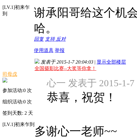
[LV.1]初来乍
谢承阳哥给这个机
到
哈。
回复
支持
反对
使用道具
举报
发表于 2015-1-7 20:04:03
|
显示全部楼层
全国摄影比赛--大奖等你拿！
司母戊
心一 发表于 2015-1-7 
参加活动:
0
次
恭喜，祝贺！
组织活动:
0
次
签到天数: 2 天
[LV.1]初来乍到
多谢心一老师~~