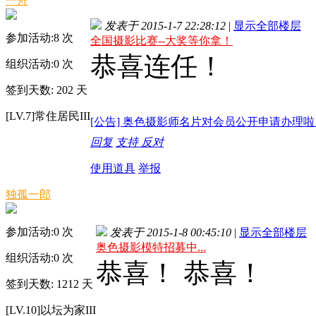
一舟
发表于 2015-1-7 22:28:12
|
显示全部楼层
参加活动:
8
次
全国摄影比赛--大奖等你拿！
恭喜连任！
组织活动:
0
次
签到天数: 202 天
[LV.7]常住居民III
[公告] 奥色摄影师名片对会员公开申请办理啦
回复
支持
反对
使用道具
举报
独孤一郎
参加活动:
0
次
发表于 2015-1-8 00:45:10
|
显示全部楼层
奥色摄影模特招募中...
组织活动:
0
次
恭喜！ 恭喜！
签到天数: 1212 天
[LV.10]以坛为家III