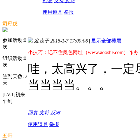
回复
支持
反对
使用道具
举报
司母戊
参加活动:
0
发表于 2015-1-7 17:00:06
|
显示全部楼层
次
小技巧：记不住奥色网址（www.aooshe.com）咋办
组织活动:
0
次
哇，太高兴了，一定
签到天数: 2
当当当当。。。
天
[LV.1]初来
乍到
回复
支持
反对
使用道具
举报
五哥