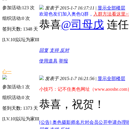
参加活动:
123
次
发表于 2015-1-7 16:17:11
|
显示全部楼层
欢迎色友们加入奥色Q群，
入群方法看这里>
组织活动:
0
次
恭喜
@司母戊
连任
签到天数: 1348 天
[LV.10]以坛为家III
回复
支持
反对
使用道具
举报
心一
发表于 2015-1-7 16:21:56
|
显示全部楼层
参加活动:
1
次
小技巧：记不住奥色网址（www.aooshe.co
组织活动:
0
次
恭喜，祝贺！
签到天数: 1373 天
[LV.10]以坛为家III
[公告] 奥色摄影师名片对会员公开申请办理