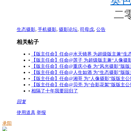
奥
二零
生态摄影
,
手机摄影
,
摄影论坛
,
司母戊
,
公告
相关帖子
•
【版主任命】任命@水天镜界 为超级版主兼“生
•
【版主任命】任命@莲子 为超级版主兼“人像摄
•
【版主任命】任命@重庆小春 为“风光摄影”版版
•
【版主任命】任命@人生如酒 为“生态摄影”版版
•
【版主任命】任命@湘哥 为“人像摄影”版版主公
•
【版主任命】任命@贝壳 为“合影花絮”版版主公
•
相隔了十年我要回归了
回复
使用道具
举报
承阳