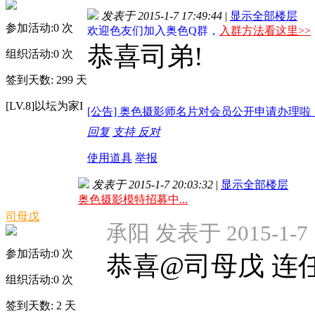
发表于 2015-1-7 17:49:44
|
显示全部楼层
参加活动:
0
次
欢迎色友们加入奥色Q群，
入群方法看这里>>
恭喜司弟!
组织活动:
0
次
签到天数: 299 天
[LV.8]以坛为家I
[公告] 奥色摄影师名片对会员公开申请办理啦
回复
支持
反对
使用道具
举报
发表于 2015-1-7 20:03:32
|
显示全部楼层
奥色摄影模特招募中...
司母戊
承阳 发表于 2015-1-7 
参加活动:
0
次
恭喜@司母戊 连
组织活动:
0
次
签到天数: 2 天