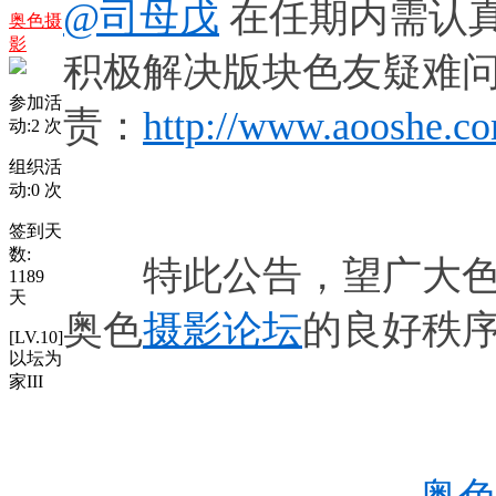
@司母戊
在任期内需认
奥色摄
影
积极解决版块色友疑难
参加活
责：
http://www.aooshe.co
动:
2
次
组织活
动:
0
次
签到天
数:
特此公告，望广大色
1189
天
奥色
摄影论坛
的
[LV.10]
以坛为
家III