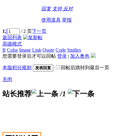
回复
支持
反对
使用道具
举报
1
2
/ 2 页
下一页
返回列表
高级模式
B
Color
Image
Link
Quote
Code
Smilies
您需要登录后才可以回帖
登录
|
加入奥色
本版积分规则
回帖后跳转到最后一页
发表回复
关闭
站长推荐
/1