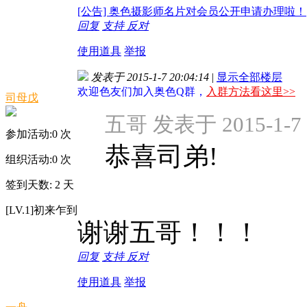
[公告] 奥色摄影师名片对会员公开申请办理啦！
回复
支持
反对
使用道具
举报
发表于 2015-1-7 20:04:14
|
显示全部楼层
欢迎色友们加入奥色Q群，
入群方法看这里>>
司母戊
五哥 发表于 2015-1-7 
参加活动:
0
次
恭喜司弟!
组织活动:
0
次
签到天数: 2 天
[LV.1]初来乍到
谢谢五哥！！！
回复
支持
反对
使用道具
举报