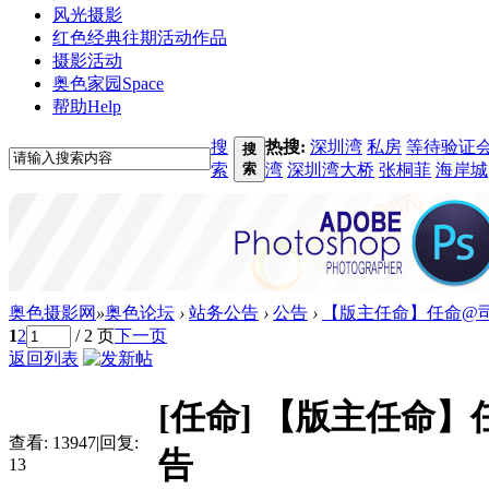
风光摄影
红色经典
往期活动作品
摄影活动
奥色家园
Space
帮助
Help
搜
热搜:
深圳湾
私房
等待验证
搜
索
索
湾
深圳湾大桥
张桐菲
海岸城
奥色摄影网
»
奥色论坛
›
站务公告
›
公告
›
【版主任命】任命@司
1
2
/ 2 页
下一页
返回列表
[任命]
【版主任命】任
查看:
13947
|
回复:
告
13