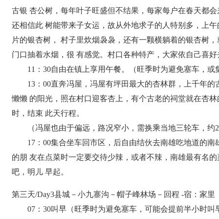
古银 杏公树，每年叶子旺盛但不结果，每家每户在春天都
还相信此 树能带来子女运，故从外地求子的人特别多，上
片的银杏树， 村子里炊烟袅袅，还有一颗横躺着的银杏树
门口抽着水烟，很 有感觉。村口各种特产，大家依自己喜
11：30自由在镇上享用午餐。（旺季时为避免塞车，或
13：00直奔冯屋，冯屋有坪田最大的杏林群，上千年的
懒懒 的阳光，照在村口迎客杏上，有个古老的祠堂就在杏
时，结束 此天行程。
（冯屋也由于偏远，路况窄小，需换乘当地三轮车，约20
17：00集合坐车回市区，后自由结伙去南雄吃地道的南
的朋 友在点菜时一定要交待少辣，或者不辣，南雄最有名
吧，明儿 早起。
第三天/Day3县城－小九寨沟－帽子峰林场－回程 -宿：家里
07：30叫早（旺季时为避免塞车，可能会提前半小时叫