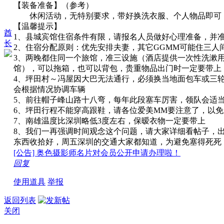
【装备准备】（参考）
休闲活动，无特别要求，带好换洗衣服、个人物品即可
【温馨提示】
酋
1、县城宾馆住宿条件有限，请报名人员做好心理准备，并
长
2、住宿分配原则：优先安排夫妻，其它GGMM可能住三人
3、两晚都住同一个旅馆，准三设施（酒店提供一次性洗漱
馆），可以拖箱，也可以背包，贵重物品出门时一定要带上
4、坪田村～冯屋因大巴无法通行，必须换当地面包车或三
会根据情况协调车辆
5、前往帽子峰山路十八弯，每年此段塞车厉害，领队会适
6、坪田行程不能穿高跟鞋，请各位爱美MM要注意了，以
7、南雄温度比深圳略低3度左右，保暧衣物一定要带上
8、我们一再强调时间观念这个问题，请大家详细看帖子，
东西收拾好，周五深圳的交通大家都知道，为避免塞得死死
[公告] 奥色摄影师名片对会员公开申请办理啦！
回复
使用道具
举报
返回列表
关闭