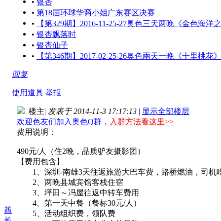
•
银杏
•
第18届环球华裔小姐广东赛区决赛
•
【第329期】2016-11-25-27奥色三天两晚《金色
•
银杏飘落时
•
银杏仙子
•
【第346期】2017-02-25-26奥色兩天一晚《十
回复
使用道具
举报
楼主
|
发表于 2014-11-3 17:17:13
|
显示全部楼层
欢迎色友们加入奥色Q群，
入群方法看这里>>
费用说明：
490元/人（住2晚，品质驴友摄影团）
【费用包含】
1、深圳-南雄3天往返旅游大巴车费，路桥燃油，司机
2、两晚县城宾馆客栈住宿
3、坪田～冯屋往返中转车费用
4、第一天中餐（餐标30元/人）
酋
5、活动组织费，领队费
长