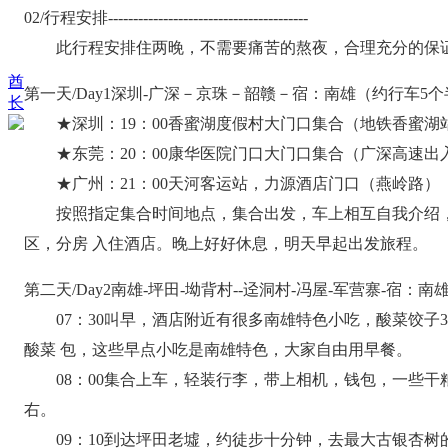
02/行程安排----------------------------------------
此行程安排住两晚，不需要痛苦的熬夜，合理充分的保证
酋
第一天/Day1深圳-广深－京珠－韶赣－宿：南雄（约行车5
长
★深圳：19：00香蜜湖度假村大门口集合（地铁香蜜湖站
★东莞：20：00康华医院门口大门口集合（广深高速出
★广州：21：00天河客运站，力源酒店门口（燕岭路）
按照指定集合时间地点，集合出发，车上相互自我介绍，
区，分房 入住酒店。晚上好好休息，明天早起出发旅程。
第二天/Day2南雄-坪田-坳背村--迳洞村-冯屋-军营寨-宿：南
07：30叫早，酒店附近有很多南雄特色小吃，酸菜饺子3
酸菜 包，这些早点小吃是南雄特色，大家自由用早餐。
08：00集合上车，轻装行李，带上相机，钱包，一些干
右。
09：10到达坪田老墟，约徒步十分钟，去最大古银杏树的