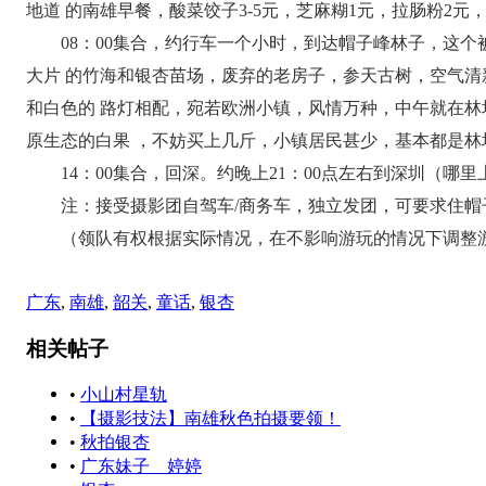
地道 的南雄早餐，酸菜饺子3-5元，芝麻糊1元，拉肠粉2
08：00集合，约行车一个小时，到达帽子峰林子，这个
大片 的竹海和银杏苗场，废弃的老房子，参天古树，空气
和白色的 路灯相配，宛若欧洲小镇，风情万种，中午就在
原生态的白果 ，不妨买上几斤，小镇居民甚少，基本都是
14：00集合，回深。约晚上21：00点左右到深圳（哪
注：接受摄影团自驾车/商务车，独立发团，可要求住帽
（领队有权根据实际情况，在不影响游玩的情况下调整
广东
,
南雄
,
韶关
,
童话
,
银杏
相关帖子
•
小山村星轨
•
【摄影技法】南雄秋色拍摄要领！
•
秋拍银杏
•
广东妹子 婷婷