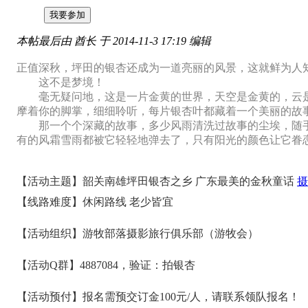
我要参加
本帖最后由 酋长 于 2014-11-3 17:19 编辑
正值深秋，坪田的银杏还成为一道亮丽的风景，这就鲜为人
这不是梦境！
毫无疑问地，这是一片金黄的世界，天空是金黄的，云是
摩着你的脚掌，细细聆听，每片银杏叶都藏着一个美丽的故
那一个个深藏的故事，多少风雨清洗过故事的尘埃，随手
有的风霜雪雨都被它轻轻地弹去了，只有阳光的颜色让它眷
【活动主题】韶关南雄坪田银杏之乡 广东最美的金秋童话
摄
【线路难度】休闲路线 老少皆宜
【活动组织】游牧部落摄影旅行俱乐部（游牧会）
【活动Q群】4887084，验证：拍银杏
【活动预付】报名需预交订金100元/人，请联系领队报名！