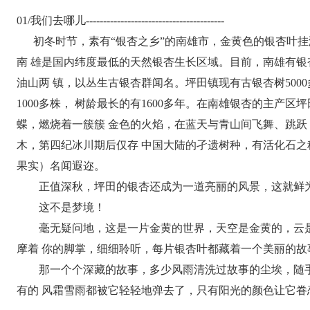
01/我们去哪儿----------------------------------------
初冬时节，素有“银杏之乡”的南雄市，金黄色的银杏叶挂满
南 雄是国内纬度最低的天然银杏生长区域。目前，南雄有银
油山两 镇，以丛生古银杏群闻名。坪田镇现有古银杏树5000多
1000多株， 树龄最长的有1600多年。在南雄银杏的主
蝶，燃烧着一簇簇 金色的火焰，在蓝天与青山间飞舞、跳
木，第四纪冰川期后仅存 中国大陆的孑遗树种，有活化石
果实）名闻遐迩。
正值深秋，坪田的银杏还成为一道亮丽的风景，这就鲜为
这不是梦境！
毫无疑问地，这是一片金黄的世界，天空是金黄的，云是
摩着 你的脚掌，细细聆听，每片银杏叶都藏着一个美丽的
那一个个深藏的故事，多少风雨清洗过故事的尘埃，随手
有的 风霜雪雨都被它轻轻地弹去了，只有阳光的颜色让它