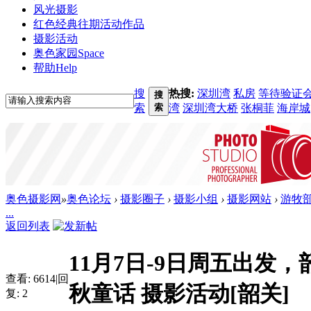
风光摄影
红色经典
往期活动作品
摄影活动
奥色家园
Space
帮助
Help
搜
热搜:
深圳湾
私房
等待验证
搜
索
索
湾
深圳湾大桥
张桐菲
海岸城
奥色摄影网
»
奥色论坛
›
摄影圈子
›
摄影小组
›
摄影网站
›
游牧
...
返回列表
11月7日-9日周五出发
查看:
6614
|
回
秋童话 摄影活动[韶关]
复:
2