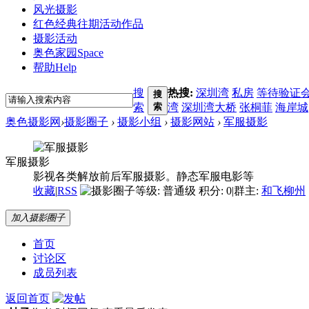
风光摄影
红色经典
往期活动作品
摄影活动
奥色家园
Space
帮助
Help
搜
热搜:
深圳湾
私房
等待验证
搜
索
索
湾
深圳湾大桥
张桐菲
海岸城
奥色摄影网
›
摄影圈子
›
摄影小组
›
摄影网站
›
军服摄影
军服摄影
影视各类解放前后军服摄影。静态军服电影等
收藏
|
RSS
积分: 0
|
群主:
和飞柳州
加入摄影圈子
首页
讨论区
成员列表
返回首页