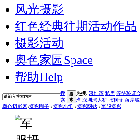
风光摄影
红色经典
往期活动作品
摄影活动
奥色家园
Space
帮助
Help
搜
热搜:
深圳湾
私房
等待验证
搜
索
索
湾
深圳湾大桥
张桐菲
海岸城
奥色摄影网
›
摄影圈子
›
摄影小组
›
摄影网站
›
军服摄影