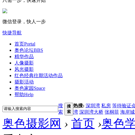
只需一步，快速开始
微信登录，快人一步
快捷导航
首页
Portal
奥色论坛
BBS
精华作品
人像摄影
风光摄影
红色经典
往期活动作品
摄影活动
奥色家园
Space
帮助
Help
搜
热搜:
深圳湾
私房
等待验证
搜
索
索
湾
深圳湾大桥
张桐菲
海岸城
奥色摄影网
›
首页
›
奥色