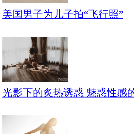
美国男子为儿子拍“飞行照”
光影下的炙热诱惑 魅惑性感