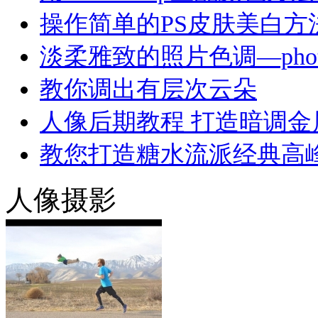
操作简单的PS皮肤美白方
淡柔雅致的照片色调—phot
教你调出有层次云朵
人像后期教程 打造暗调金
教您打造糖水流派经典高峰
人像摄影