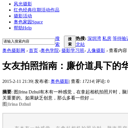
风光摄影
红色经典
往期活动作品
摄影活动
奥色家园
Space
帮助
Help
搜
热搜:
深圳湾
私房
等待验
搜
索
索
北站
奥色摄影网
›
首页
›
奥色学院
›
摄影学习班
›
人像摄影
›
查看内容
女友拍照指南：廉价道具下的
2015-2-11 21:39
|
发布者:
奥色摄影
|
查看:
17214
|
评论: 0
摘要
: 图|Irina Dzhul有木有一种感觉，在拿起相机
关重要的。如果缺乏创意，那么多看一些好 ...
图|Irina Dzhul