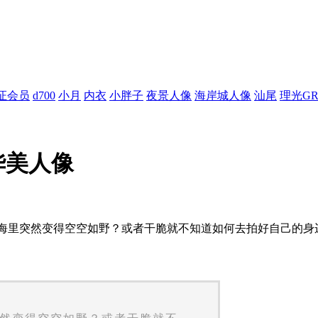
证会员
d700
小月
内衣
小胖子
夜景人像
海岸城人像
汕尾
理光G
华美人像
拍照片时，脑海里突然变得空空如野？或者干脆就不知道如何去拍好自