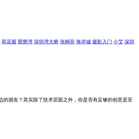
R
荷花展
巽寮湾
深圳湾大桥
张桐菲
海岸城
摄影入门
小艾
深圳
己的身边的朋友？其实除了技术层面之外，你是否有足够的创意是至