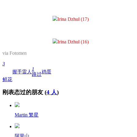
via Fotomen
3
1
握手
雷人
鸡蛋
路过
鲜花
刚表态过的朋友 (
4 人
)
Martin 繁星
阿里山