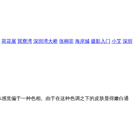
R
荷花展
巽寮湾
深圳湾大桥
张桐菲
海岸城
摄影入门
小艾
深圳
，整体感觉偏于一种色相。由于在这种色调之下的皮肤显得嫩白通