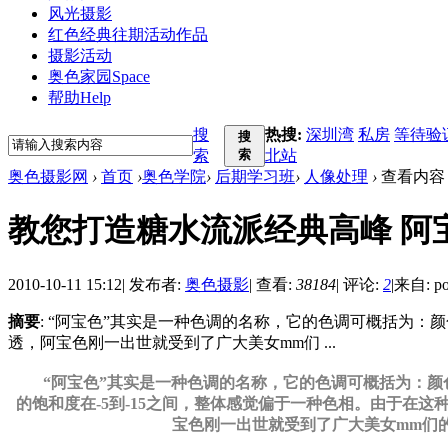
风光摄影
红色经典
往期活动作品
摄影活动
奥色家园
Space
帮助
Help
搜
热搜:
深圳湾
私房
等待验
搜
索
索
北站
奥色摄影网
›
首页
›
奥色学院
›
后期学习班
›
人像处理
›
查看内容
教您打造糖水流派经典高峰 阿
2010-10-11 15:12
|
发布者:
奥色摄影
|
查看:
38184
|
评论:
2
|
来自: po
摘要
: “阿宝色”其实是一种色调的名称，它的色调可概括为：
透，阿宝色刚一出世就受到了广大美女mm们 ...
“阿宝色”其实是一种色调的名称，它的色调可概括为：颜色
的饱和度在-5到-15之间，整体感觉偏于一种色相。由于在
宝色刚一出世就受到了广大美女mm们