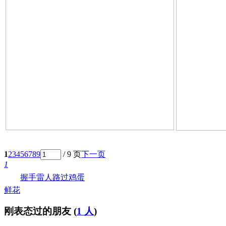
1
2
3
4
5
6
7
8
9
/ 9 页
下一页
1
握手
雷人
路过
鸡蛋
鲜花
刚表态过的朋友 (
1 人
)