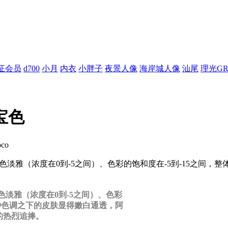
证会员
d700
小月
内衣
小胖子
夜景人像
海岸城人像
汕尾
理光G
宝色
co
颜色淡雅（浓度在0到-5之间）、色彩的饱和度在-5到-15之间
淡雅（浓度在0到-5之间）、色彩
这种色调之下的皮肤显得嫩白通透，阿
的热烈追捧。