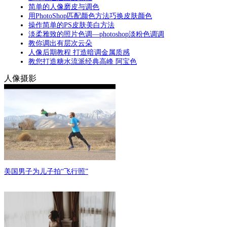
简单的人像磨皮与调色
用PhotoShop匹配颜色方法巧换皮肤颜色
操作简单的PS皮肤美白方法
淡柔雅致的照片色调—photoshop淡粉色调调
教你调出有层次云朵
人像后期教程 打造暗调金属质感
教您打造糖水流派经典高峰 阿宝色
人像摄影
美国男子为儿子拍“飞行照”