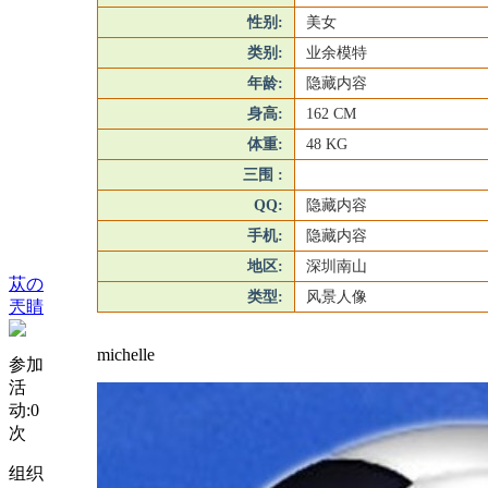
性别:
美女
类别:
业余模特
年龄:
隐藏内容
身高:
162 CM
体重:
48 KG
三围 :
QQ:
隐藏内容
手机:
隐藏内容
地区:
深圳南山
苁の
类型:
风景人像
兲睛
michelle
参加
活
动:
0
次
组织