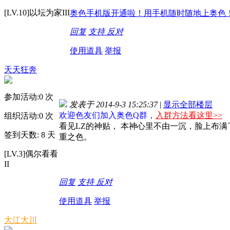
[LV.10]以坛为家III
奥色手机版开通啦！用手机随时随地上奥色！http://
回复
支持
反对
使用道具
举报
天天狂奔
参加活动:
0
次
发表于 2014-9-3 15:25:37
|
显示全部楼层
欢迎色友们加入奥色Q群，
入群方法看这里>>
组织活动:
0
次
看见LZ的神贴，
本神心里不由一沉，脸上布满
签到天数: 8 天
重之色。
[LV.3]偶尔看看
II
回复
支持
反对
使用道具
举报
大江大川