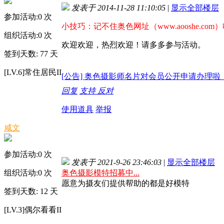
发表于 2014-11-28 11:10:05
|
显示全部楼层
参加活动:
0
次
小技巧：记不住奥色网址（www.aooshe.com
组织活动:
0
次
欢迎欢迎，热烈欢迎！请多多参与活动。
签到天数: 77 天
[LV.6]常住居民II
[公告] 奥色摄影师名片对会员公开申请办理啦
回复
支持
反对
使用道具
举报
咸文
参加活动:
0
次
发表于 2021-9-26 23:46:03
|
显示全部楼层
组织活动:
0
次
奥色摄影模特招募中...
愿意为摄友们提供帮助的都是好模特
签到天数: 12 天
[LV.3]偶尔看看II