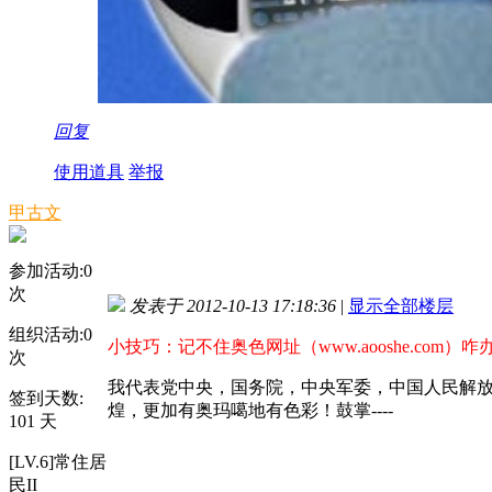
回复
使用道具
举报
甲古文
参加活动:
0
次
发表于 2012-10-13 17:18:36
|
显示全部楼层
组织活动:
0
小技巧：记不住奥色网址（www.aooshe.com）咋
次
我代表党中央，国务院，中央军委，中国人民解
签到天数:
煌，更加有奥玛噶地有色彩！鼓掌----
101 天
[LV.6]常住居
民II