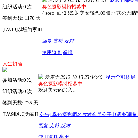
发表于 2012-10-13 21:53:33
|
显示全部楼
组织活动:
0
次
奥色摄影模特招募中...
{:soso_e142:}欢迎美女“&#10048;雨苁の
签到天数: 1178 天
[LV.10]以坛为家III
回复
支持
反对
使用道具
举报
人生如酒
发表于 2012-10-13 23:44:40
|
显示全部楼层
参加活动:
0
次
奥色摄影模特招募中...
欢迎美女的加入。
组织活动:
0
次
签到天数: 735 天
[LV.9]以坛为家II
[公告] 奥色摄影师名片对会员公开申请办理啦
回复
支持
反对
使用道具
举报