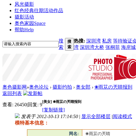
风光摄影
红色经典
往期活动作品
摄影活动
奥色家园
Space
帮助
Help
搜
热搜:
深圳湾
私房
等待验证
搜
索
索
湾
深圳湾大桥
张桐菲
海岸城
奥色摄影网
»
奥色论坛
›
摄影约拍
›
奥女郎
›
❀雨苁の兲睛报到
返回列表
[美女]
❀雨苁の兲睛报到
查看:
26450
|
回复:
9
[复制链接]
发表于 2012-10-13 17:14:50
|
显示全部楼层
|
阅读模式
模特基本信息：
网名:
❀雨苁の兲睛