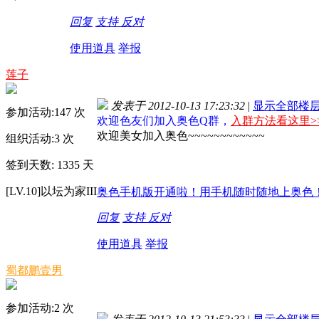
回复
支持
反对
使用道具
举报
莲子
发表于 2012-10-13 17:23:32
|
显示全部楼
参加活动:
147
次
欢迎色友们加入奥色Q群，
入群方法看这里>
欢迎美女加入奥色~~~~~~~~~~~~
组织活动:
3
次
签到天数: 1335 天
[LV.10]以坛为家III
奥色手机版开通啦！用手机随时随地上奥色！http://
回复
支持
反对
使用道具
举报
蜀都鹏壹男
参加活动:
2
次