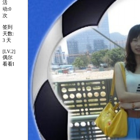
活
动:
0
次
签到
天数:
3 天
[LV.2]
偶尔
看看I