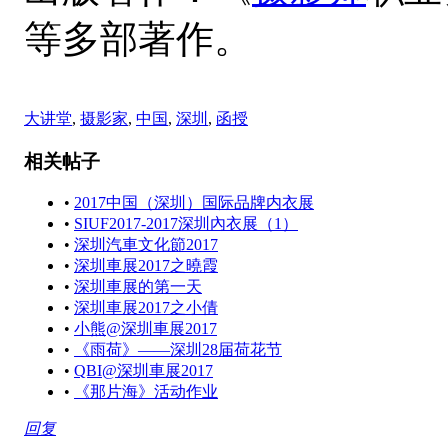
等多部著作。
大讲堂
,
摄影家
,
中国
,
深圳
,
函授
相关帖子
•
2017中国（深圳）国际品牌内衣展
•
SIUF2017-2017深圳內衣展（1）
•
深圳汽車文化節2017
•
深圳車展2017之曉霞
•
深圳車展的第一天
•
深圳車展2017之小倩
•
小熊@深圳車展2017
•
《雨荷》——深圳28届荷花节
•
QBI@深圳車展2017
•
《那片海》活动作业
回复