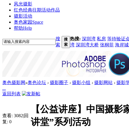
风光摄影
红色经典
往期活动作品
摄影活动
奥色家园
Space
帮助
Help
搜
热搜:
深圳湾
私房
等待验证
搜
索
索
湾
深圳湾大桥
张桐菲
海岸城
奥色摄影网
»
奥色论坛
›
摄影圈子
›
摄影小组
›
摄影网站
›
摄影
...
返回列表
【公益讲座】中国摄影家
查看:
3082
|
回
讲堂”系列活动
复:
0