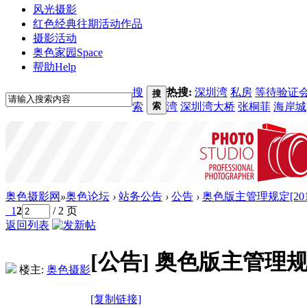
风光摄影
红色经典
往期活动作品
摄影活动
奥色家园
Space
帮助
Help
搜
热搜:
深圳湾
私房
等待验证
搜
索
索
湾
深圳湾大桥
张桐菲
海岸城
奥色摄影网
»
奥色论坛
›
站务公告
›
公告
›
奥色版主管理规定[201
1
2
/ 2 页
返回列表
[公告]
奥色版主管理规定[
楼主:
奥色摄影
[复制链接]