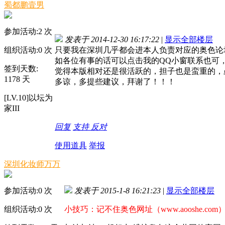
蜀都鹏壹男
参加活动:
2
次
发表于 2014-12-30 16:17:22
|
显示全部楼层
组织活动:
0
次
只要我在深圳几乎都会进本人负责对应的奥色论
如各位有事的话可以点击我的QQ小窗联系也可
签到天数:
觉得本版相对还是很活跃的，担子也是蛮重的，
1178 天
多谅，多提些建议，拜谢了！！！
[LV.10]以坛为
家III
回复
支持
反对
使用道具
举报
深圳化妆师万万
参加活动:
0
次
发表于 2015-1-8 16:21:23
|
显示全部楼层
组织活动:
0
次
小技巧：记不住奥色网址（www.aooshe.co