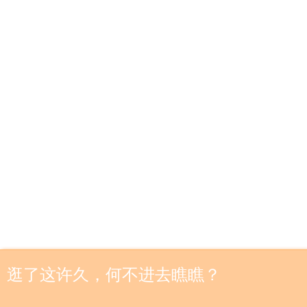
逛了这许久，何不进去瞧瞧？