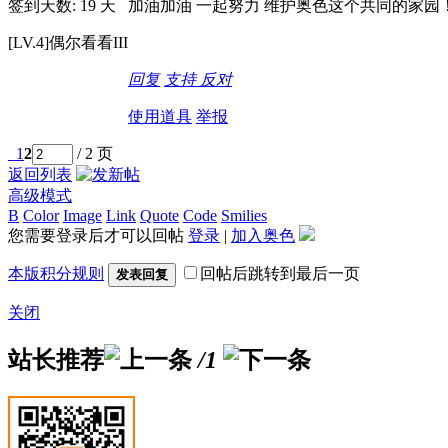
签到天数: 19 天
加油加油 一起努力 维护奥色这个共同的家园
[LV.4]偶尔看看III
回复
支持
反对
使用道具
举报
1
2
/ 2 页
返回列表
高级模式
B
Color
Image
Link
Quote
Code
Smilies
您需要登录后才可以回帖
登录
|
加入奥色
本版积分规则
回帖后跳转到最后一页
发表回复
关闭
站长推荐
/1