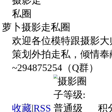
萝卜摄影走私圈
欢迎各位模特跟摄影大
策划外拍走私，倾情奉
~294875254（Q群）
收藏
|
RSS
积分