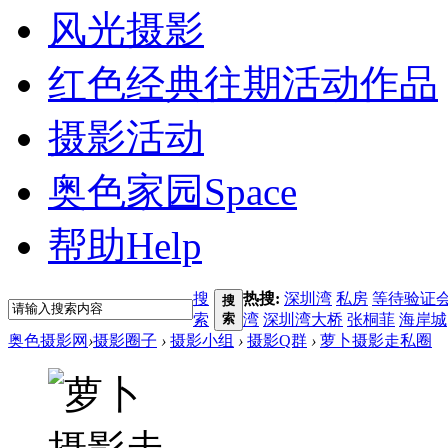
风光摄影
红色经典
往期活动作品
摄影活动
奥色家园
Space
帮助
Help
搜
热搜:
深圳湾
私房
等待验证
搜
索
索
湾
深圳湾大桥
张桐菲
海岸城
奥色摄影网
›
摄影圈子
›
摄影小组
›
摄影Q群
›
萝卜摄影走私圈