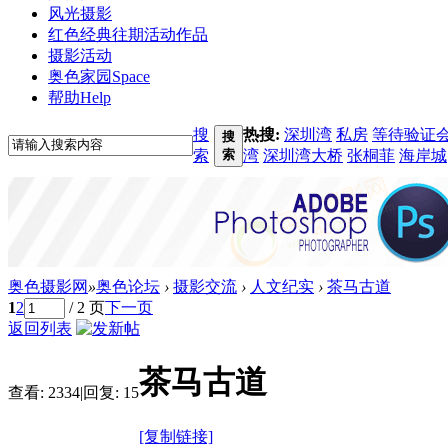
风光摄影
红色经典
往期活动作品
摄影活动
奥色家园
Space
帮助
Help
搜
热搜:
深圳湾
私房
等待验证
搜
索
索
湾
深圳湾大桥
张桐菲
海岸城
奥色摄影网
»
奥色论坛
›
摄影交流
›
人文纪实
›
茶马古道
1
2
/ 2 页
下一页
返回列表
茶马古道
查看:
2334
|
回复:
15
[复制链接]