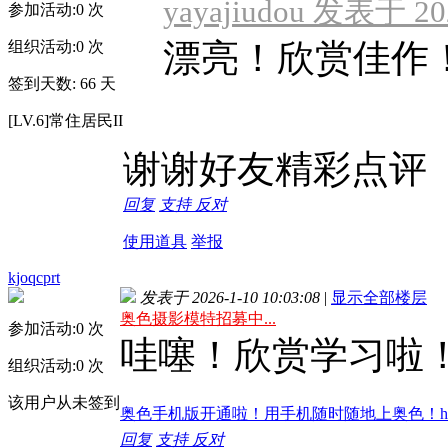
yayajiudou 发表于 202
参加活动:
0
次
漂亮！欣赏佳作！{:s
组织活动:
0
次
签到天数: 66 天
[LV.6]常住居民II
谢谢好友精彩点评
回复
支持
反对
使用道具
举报
kjoqcprt
发表于 2026-1-10 10:03:08
|
显示全部楼层
奥色摄影模特招募中...
参加活动:
0
次
哇噻！欣赏学习啦
组织活动:
0
次
该用户从未签到
奥色手机版开通啦！用手机随时随地上奥色！http://m
回复
支持
反对