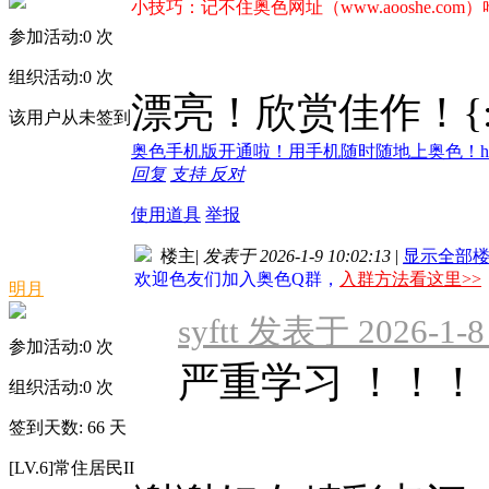
小技巧：记不住奥色网址（www.aooshe.com
参加活动:
0
次
组织活动:
0
次
漂亮！欣赏佳作！{:sos
该用户从未签到
奥色手机版开通啦！用手机随时随地上奥色！http://m
回复
支持
反对
使用道具
举报
楼主
|
发表于 2026-1-9 10:02:13
|
显示全部
欢迎色友们加入奥色Q群，
入群方法看这里>>
明月
syftt 发表于 2026-1-8
参加活动:
0
次
严重学习 ！！！
组织活动:
0
次
签到天数: 66 天
[LV.6]常住居民II