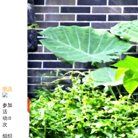
明月
参加
活
动:
0
次
组织