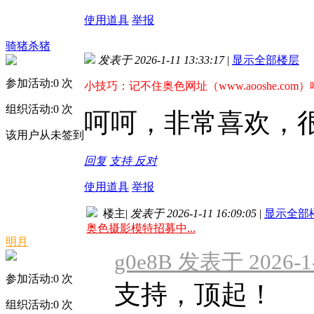
使用道具
举报
骑猪杀猪
发表于 2026-1-11 13:33:17
|
显示全部楼层
参加活动:
0
次
小技巧：记不住奥色网址（www.aooshe.com
组织活动:
0
次
呵呵，非常喜欢，
该用户从未签到
回复
支持
反对
使用道具
举报
楼主
|
发表于 2026-1-11 16:09:05
|
显示全部
奥色摄影模特招募中...
明月
g0e8B 发表于 2026-1-
参加活动:
0
次
支持，顶起！
组织活动:
0
次