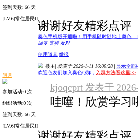
签到天数: 66 天
[LV.6]常住居民II
谢谢好友精彩点评
奥色手机版开通啦！用手机随时随地上奥色！http://m
回复
支持
反对
使用道具
举报
楼主
|
发表于 2026-1-11 16:09:28
|
显示全部
欢迎色友们加入奥色Q群，
入群方法看这里>>
明月
kjoqcprt 发表于 2026-
参加活动:
0
次
哇噻！欣赏学习
组织活动:
0
次
签到天数: 66 天
[LV.6]常住居民II
谢谢好友精彩点评