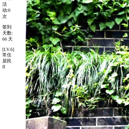
活
动:
0
次
签到
天数:
66 天
[LV.6]
常住
居民
II