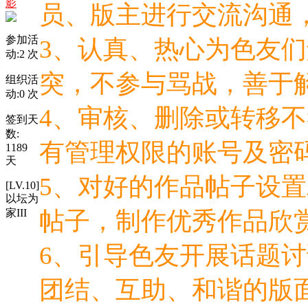
影
员、版主进行交流沟通
参加活
3、认真、热心为色友
动:
2
次
突，不参与骂战，善于
组织活
动:
0
次
4、审核、删除或转移
签到天
数:
有管理权限的账号及密
1189
天
5、对好的作品帖子设
[LV.10]
以坛为
家III
帖子，制作优秀作品欣
6、引导色友开展话题
团结、互助、和谐的版