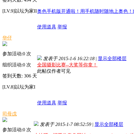
[LV.9]以坛为家II
奥色手机版开通啦！用手机随时随地上奥色！http://m
使用道具
举报
华仔
参加活动:
0
次
发表于 2015-1-6 16:22:18
|
显示全部楼层
组织活动:
0
次
全国摄影比赛--大奖等你拿！
此帖仅作者可见
签到天数: 306 天
[LV.8]以坛为家I
使用道具
举报
司母戊
发表于 2015-1-7 08:52:59
|
显示全部楼层
参加活动:
0
次