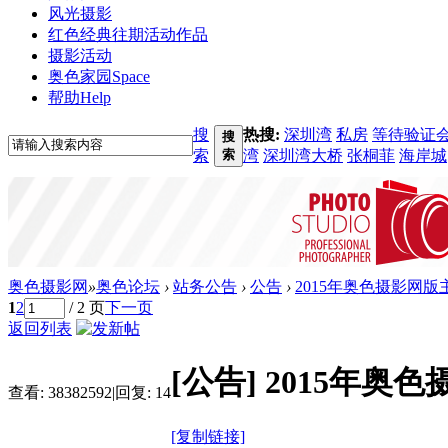
风光摄影
红色经典
往期活动作品
摄影活动
奥色家园
Space
帮助
Help
搜
热搜:
深圳湾
私房
等待验证
搜
索
索
湾
深圳湾大桥
张桐菲
海岸城
奥色摄影网
»
奥色论坛
›
站务公告
›
公告
›
2015年奥色摄影网版
1
2
/ 2 页
下一页
返回列表
[公告]
2015年奥
查看:
38382592
|
回复:
14
[复制链接]