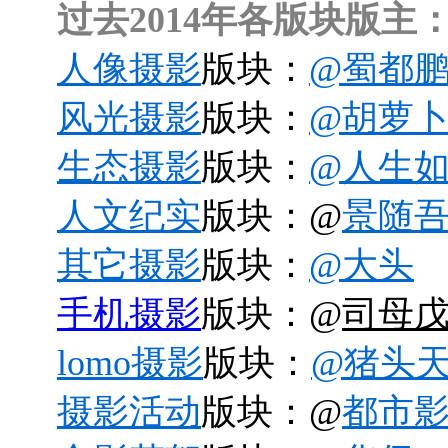
过去2014年各版块版主
人像摄影
版块：
@蜀都
风光摄影
版块：
@胡萝
生态摄影
版块：
@人生
人文纪实
版块：@
景随
其它摄影
版块：
@大头
手机摄影
版块：@
司母
lomo摄影
版块：
@猪头
摄影活动
版块：@
都市