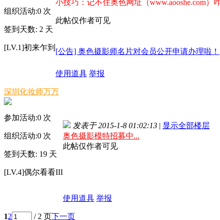
小技巧：记不住奥色网址（www.aooshe.com）
组织活动:
0
次
此帖仅作者可见
签到天数: 2 天
[LV.1]初来乍到
[公告] 奥色摄影师名片对会员公开申请办理啦！
使用道具
举报
深圳化妆师万万
参加活动:
0
次
发表于 2015-1-8 01:02:13
|
显示全部楼层
组织活动:
0
次
奥色摄影模特招募中...
此帖仅作者可见
签到天数: 19 天
[LV.4]偶尔看看III
使用道具
举报
1
2
/ 2 页
下一页