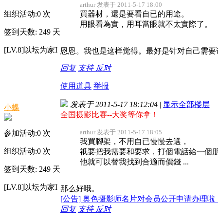
arthur 发表于 2011-5-17 18:00
组织活动:
0
次
買器材，還是要看自已的用途。
用眼看為實，用耳當眼就不太實際了。
签到天数: 249 天
[LV.8]以坛为家I
恩恩。我也是这样觉得。最好是针对自己需要
回复
支持
反对
使用道具
举报
发表于 2011-5-17 18:12:04
|
显示全部楼层
小蝶
全国摄影比赛--大奖等你拿！
arthur 发表于 2011-5-17 18:05
参加活动:
0
次
我買腳架，不用自已慢慢去選，
组织活动:
0
次
祇要把我需要和要求，打個電話給一個
他就可以替我找到合適而價錢 ...
签到天数: 249 天
[LV.8]以坛为家I
那么好哦。
[公告] 奥色摄影师名片对会员公开申请办理啦
回复
支持
反对