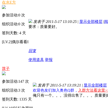
在水E方
参加活动:
0
次
发表于 2011-5-17 13:10:25
|
显示全部楼层
|
阅
组织活动:
0
次
要求：质量要好。
签到天数: 4 天
[LV.2]偶尔看看I
回复
使用道具
举报
莲子
参加活动:
147
次
发表于 2011-5-17 13:19:21
|
显示全部楼层
组织活动:
3
次
欢迎色友们加入奥色Q群，
入群方法看这里>
俺只有一个。。。没得出售了。。。质量要
签到天数: 1335 天