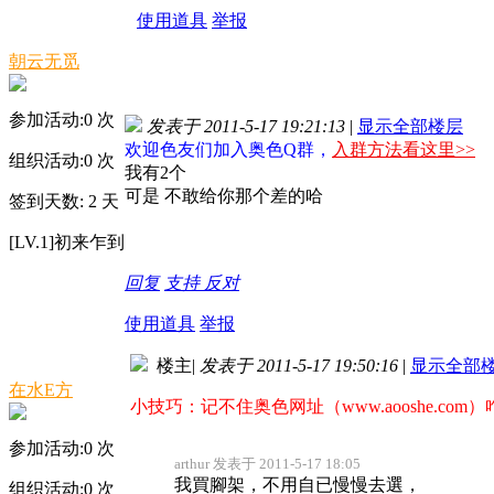
使用道具
举报
朝云无觅
参加活动:
0
次
发表于 2011-5-17 19:21:13
|
显示全部楼层
欢迎色友们加入奥色Q群，
入群方法看这里>>
组织活动:
0
次
我有2个
可是 不敢给你那个差的哈
签到天数: 2 天
[LV.1]初来乍到
回复
支持
反对
使用道具
举报
楼主
|
发表于 2011-5-17 19:50:16
|
显示全部
在水E方
小技巧：记不住奥色网址（www.aooshe.com
参加活动:
0
次
arthur 发表于 2011-5-17 18:05
我買腳架，不用自已慢慢去選，
组织活动:
0
次