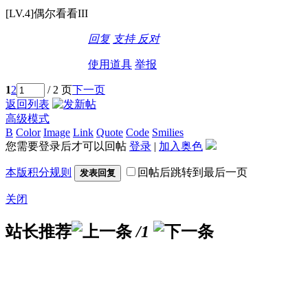
[LV.4]偶尔看看III
回复
支持
反对
使用道具
举报
1
2
/ 2 页
下一页
返回列表
高级模式
B
Color
Image
Link
Quote
Code
Smilies
您需要登录后才可以回帖
登录
|
加入奥色
本版积分规则
回帖后跳转到最后一页
发表回复
关闭
站长推荐
/1