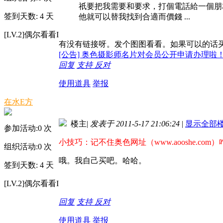
祇要把我需要和要求，打個電話給一個朋
签到天数: 4 天
他就可以替我找到合適而價錢 ...
[LV.2]偶尔看看I
有没有链接呀。发个图图看看。如果可以的话
[公告] 奥色摄影师名片对会员公开申请办理啦
回复
支持
反对
使用道具
举报
在水E方
楼主
|
发表于 2011-5-17 21:06:24
|
显示全部
参加活动:
0
次
小技巧：记不住奥色网址（www.aooshe.com
组织活动:
0
次
哦。我自己买吧。哈哈。
签到天数: 4 天
[LV.2]偶尔看看I
回复
支持
反对
使用道具
举报