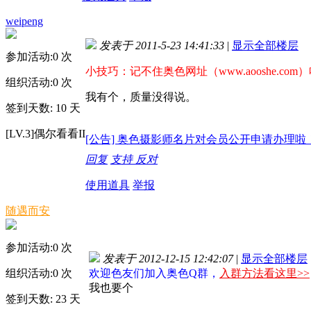
weipeng
发表于 2011-5-23 14:41:33
|
显示全部楼层
参加活动:
0
次
小技巧：记不住奥色网址（www.aooshe.com
组织活动:
0
次
我有个，质量没得说。
签到天数: 10 天
[LV.3]偶尔看看II
[公告] 奥色摄影师名片对会员公开申请办理啦
回复
支持
反对
使用道具
举报
随遇而安
参加活动:
0
次
发表于 2012-12-15 12:42:07
|
显示全部楼层
组织活动:
0
次
欢迎色友们加入奥色Q群，
入群方法看这里>>
我也要个
签到天数: 23 天