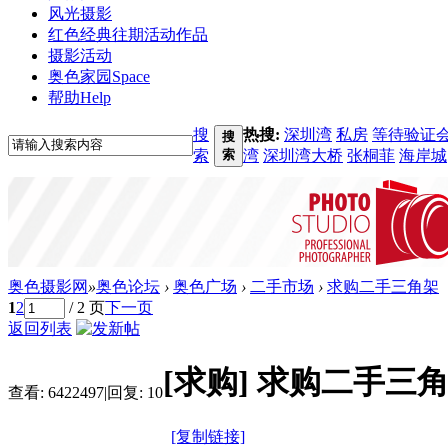
风光摄影
红色经典
往期活动作品
摄影活动
奥色家园
Space
帮助
Help
搜
热搜:
深圳湾
私房
等待验证
搜
索
索
湾
深圳湾大桥
张桐菲
海岸城
奥色摄影网
»
奥色论坛
›
奥色广场
›
二手市场
›
求购二手三角架
1
2
/ 2 页
下一页
返回列表
[求购]
求购二手三
查看:
6422497
|
回复:
10
[复制链接]