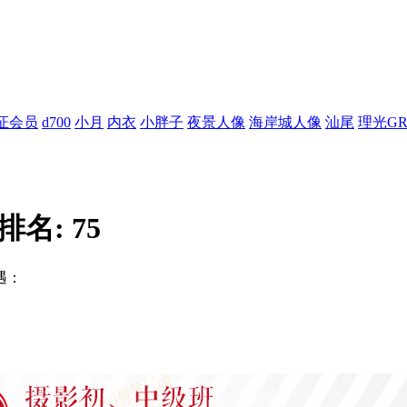
证会员
d700
小月
内衣
小胖子
夜景人像
海岸城人像
汕尾
理光G
排名:
75
遇：