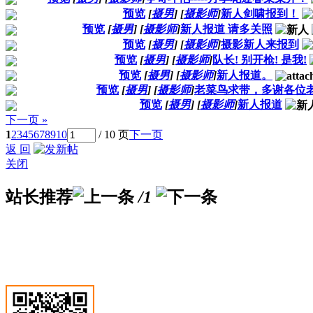
预览
[
摄男
]
[
摄影师
]
新人剑啸报到！
预览
[
摄男
]
[
摄影师
]
新人报道 请多关照
预览
[
摄男
]
[
摄影师
]
摄影新人来报到
预览
[
摄男
]
[
摄影师
]
队长! 别开枪! 是我!
预览
[
摄男
]
[
摄影师
]
新人报道。
预览
[
摄男
]
[
摄影师
]
老菜鸟求带，多谢各位
预览
[
摄男
]
[
摄影师
]
新人报道
下一页 »
1
2
3
4
5
6
7
8
9
10
/ 10 页
下一页
返 回
关闭
站长推荐
/1