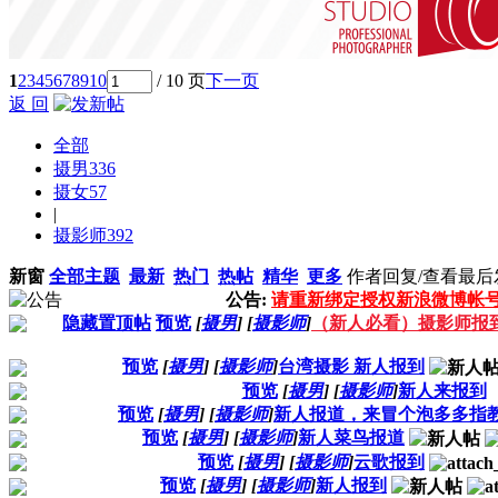
1
2
3
4
5
6
7
8
9
10
/ 10 页
下一页
返 回
全部
摄男
336
摄女
57
|
摄影师
392
新窗
全部主题
最新
热门
热帖
精华
更多
作者
回复/查看
最后
公告:
请重新绑定授权新浪微博帐
隐藏置顶帖
预览
[
摄男
]
[
摄影师
]
（新人必看）摄影师报
预览
[
摄男
]
[
摄影师
]
台湾摄影 新人报到
预览
[
摄男
]
[
摄影师
]
新人来报到
预览
[
摄男
]
[
摄影师
]
新人报道，来冒个泡多多指
预览
[
摄男
]
[
摄影师
]
新人菜鸟报道
预览
[
摄男
]
[
摄影师
]
云歌报到
预览
[
摄男
]
[
摄影师
]
新人报到