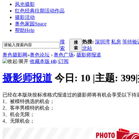
风光摄影
红色经典
往期活动作品
摄影活动
奥色家园
Space
帮助
Help
搜
热搜:
深圳湾
私房
等待验
搜
索
索
北站
奥色摄影网
»
奥色论坛
›
奥色广场
›
摄影师报道
收藏本版
(
4
)
|
订阅
摄影师报道
今日:
10
|
主题:
399
|
已经在本版块按标准格式报道过的摄影师将有机会享受以下待
1、被模特挑选的机会；
2、客串男模特的机会；
3、机会无限；
4、无限机会；