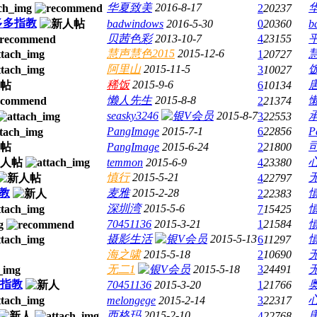
华夏致美
2016-8-17
2
20237
多多指教
badwindows
2016-5-30
0
20360
b
贝茜色彩
2013-10-7
4
23155
慧声慧色2015
2015-12-6
慧
1
20727
阿里山
2015-11-5
3
10027
稀饭
2015-9-6
6
10134
懒人先生
2015-8-8
2
21374
seasky3246
2015-8-7
3
22553
PangImage
2015-7-1
6
22856
P
PangImage
2015-6-24
2
21800
temmon
2015-6-9
4
23380
慎行
2015-5-21
4
22797
教
麦雅
2015-2-28
2
22383
深圳湾
2015-5-6
7
15425
70451136
2015-3-21
1
21584
摄影生活
2015-5-13
6
11297
海之啸
2015-5-18
2
10690
无二1
2015-5-18
3
24491
多指教
70451136
2015-3-20
1
21766
melongege
2015-2-14
3
22317
西格玛
2015-2-10
4
22768