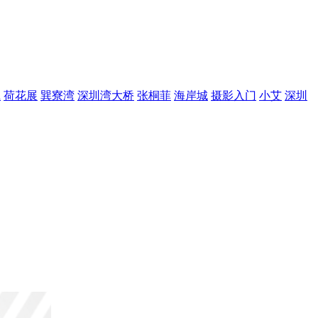
R
荷花展
巽寮湾
深圳湾大桥
张桐菲
海岸城
摄影入门
小艾
深圳