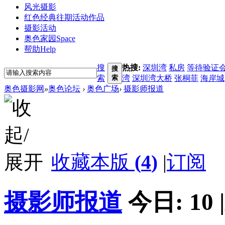
风光摄影
红色经典
往期活动作品
摄影活动
奥色家园
Space
帮助
Help
搜
热搜:
深圳湾
私房
等待验证
搜
索
索
湾
深圳湾大桥
张桐菲
海岸城
奥色摄影网
»
奥色论坛
›
奥色广场
›
摄影师报道
收藏本版
(
4
)
|
订阅
摄影师报道
今日:
10
|