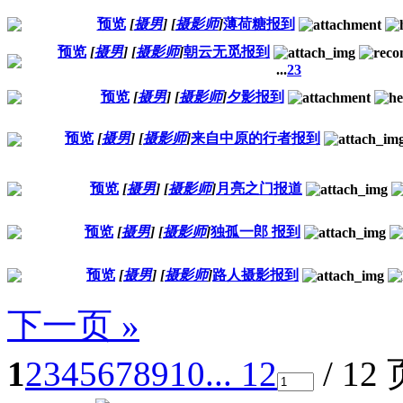
预览
[
摄男
]
[
摄影师
]
薄荷糖报到
预览
[
摄男
]
[
摄影师
]
朝云无觅报到
...
2
3
预览
[
摄男
]
[
摄影师
]
夕影报到
预览
[
摄男
]
[
摄影师
]
来自中原的行者报到
预览
[
摄男
]
[
摄影师
]
月亮之门报道
预览
[
摄男
]
[
摄影师
]
独孤一郎 报到
预览
[
摄男
]
[
摄影师
]
路人摄影报到
下一页 »
1
2
3
4
5
6
7
8
9
10
... 12
/ 12