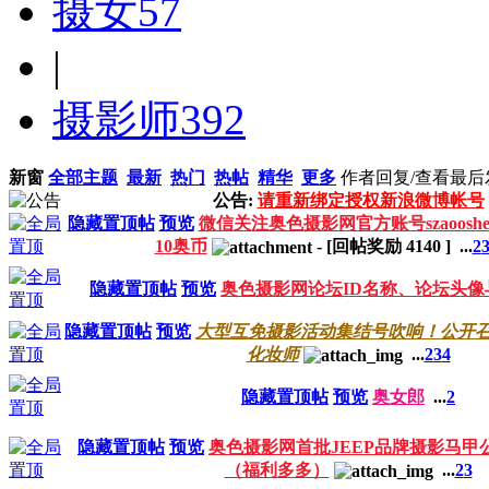
摄女
57
|
摄影师
392
新窗
全部主题
最新
热门
热帖
精华
更多
作者
回复/查看
最后
公告:
请重新绑定授权新浪微博帐号
隐藏置顶帖
预览
微信关注奥色摄影网官方账号szaoos
10奥币
-
[回帖奖励
4140
]
...
2
隐藏置顶帖
预览
奥色摄影网论坛ID名称、论坛头
隐藏置顶帖
预览
大型互免摄影活动集结号吹响！公开
化妆师
...
2
3
4
隐藏置顶帖
预览
奥女郎
...
2
隐藏置顶帖
预览
奥色摄影网首批JEEP品牌摄影马甲
（福利多多）
...
2
3