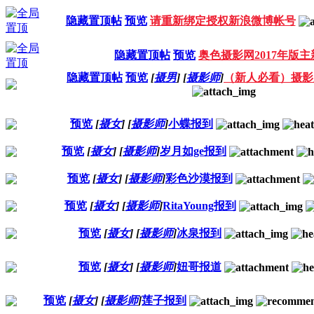
隐藏置顶帖
预览
请重新绑定授权新浪微博帐号
隐藏置顶帖
预览
奥色摄影网2017年版主
隐藏置顶帖
预览
[
摄男
]
[
摄影师
]
（新人必看）摄影
预览
[
摄女
]
[
摄影师
]
小蝶报到
预览
[
摄女
]
[
摄影师
]
岁月如ge报到
预览
[
摄女
]
[
摄影师
]
彩色沙漠报到
预览
[
摄女
]
[
摄影师
]
RitaYoung报到
预览
[
摄女
]
[
摄影师
]
冰泉报到
预览
[
摄女
]
[
摄影师
]
妞哥报道
预览
[
摄女
]
[
摄影师
]
莲子报到