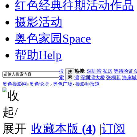
红色经典
往期活动作品
摄影活动
奥色家园
Space
帮助
Help
搜
热搜:
深圳湾
私房
等待验证
搜
索
索
湾
深圳湾大桥
张桐菲
海岸城
奥色摄影网
»
奥色论坛
›
奥色广场
›
摄影师报道
收藏本版
(
4
)
|
订阅