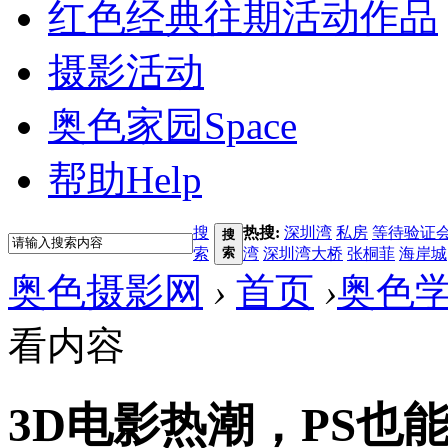
红色经典
往期活动作品
摄影活动
奥色家园
Space
帮助
Help
搜
热搜:
深圳湾
私房
等待验证
搜
索
索
湾
深圳湾大桥
张桐菲
海岸城
奥色摄影网
›
首页
›
奥色
看内容
3D电影热潮，PS也