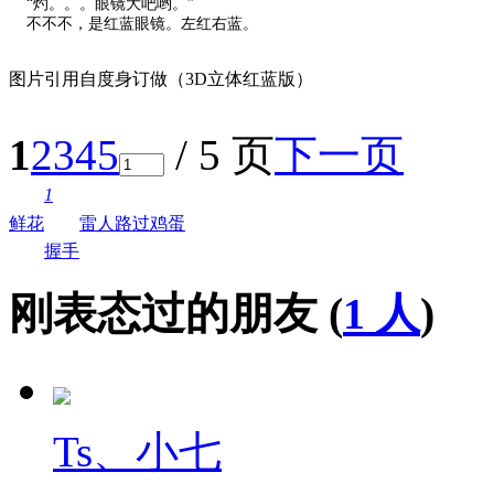
“灼。。。眼镜大吧哟。”
不不不，是红蓝眼镜。左红右蓝。
图片引用自度身订做（3D立体红蓝版）
1
2
3
4
5
/ 5 页
下一页
1
鲜花
雷人
路过
鸡蛋
握手
刚表态过的朋友 (
1 人
)
Ts、小七