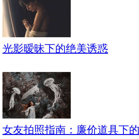
光影暧昧下的绝美诱惑
女友拍照指南：廉价道具下