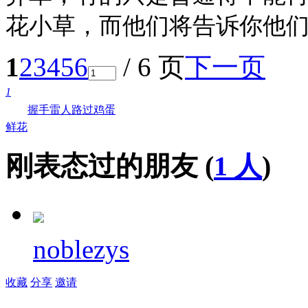
花小草，而他们将告诉你他
1
2
3
4
5
6
/ 6 页
下一页
1
握手
雷人
路过
鸡蛋
鲜花
刚表态过的朋友 (
1 人
)
noblezys
收藏
分享
邀请