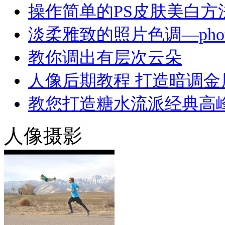
操作简单的PS皮肤美白方
淡柔雅致的照片色调—phot
教你调出有层次云朵
人像后期教程 打造暗调金
教您打造糖水流派经典高峰
人像摄影