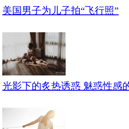
美国男子为儿子拍“飞行照”
光影下的炙热诱惑 魅惑性感